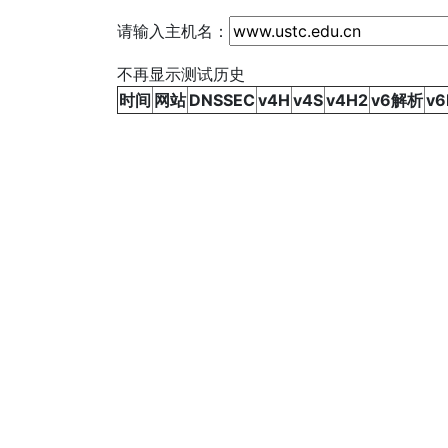
请输入主机名：
不再显示测试历史
时间
网站
DNSSEC
v4H
v4S
v4H2
v6解析
v6