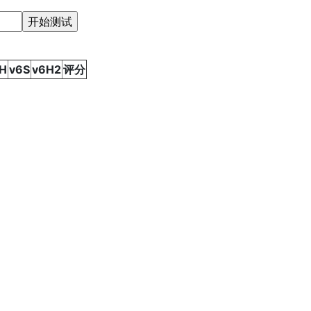
H
v6S
v6H2
评分