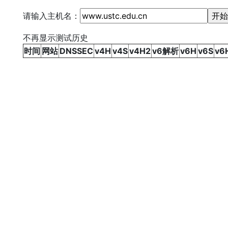
请输入主机名：
不再显示测试历史
时间
网站
DNSSEC
v4H
v4S
v4H2
v6解析
v6H
v6S
v6