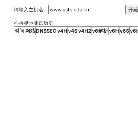
请输入主机名：
不再显示测试历史
时间
网站
DNSSEC
v4H
v4S
v4H2
v6解析
v6H
v6S
v6