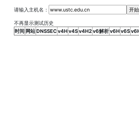
请输入主机名：
不再显示测试历史
时间
网站
DNSSEC
v4H
v4S
v4H2
v6解析
v6H
v6S
v6