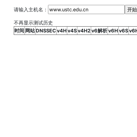
请输入主机名：
不再显示测试历史
时间
网站
DNSSEC
v4H
v4S
v4H2
v6解析
v6H
v6S
v6