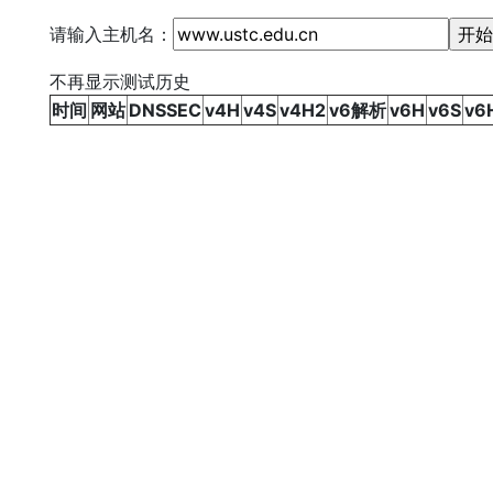
请输入主机名：
不再显示测试历史
时间
网站
DNSSEC
v4H
v4S
v4H2
v6解析
v6H
v6S
v6