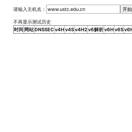
请输入主机名：
不再显示测试历史
时间
网站
DNSSEC
v4H
v4S
v4H2
v6解析
v6H
v6S
v6