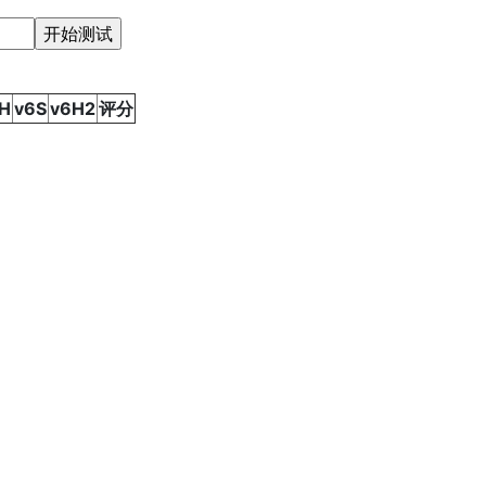
H
v6S
v6H2
评分