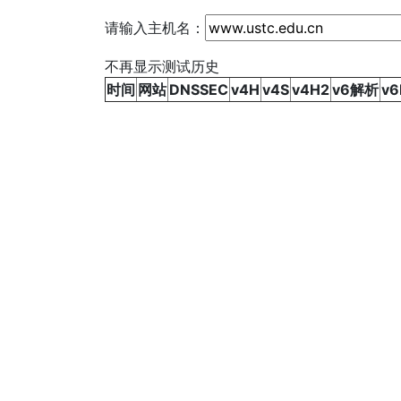
请输入主机名：
不再显示测试历史
时间
网站
DNSSEC
v4H
v4S
v4H2
v6解析
v6