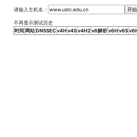
请输入主机名：
不再显示测试历史
时间
网站
DNSSEC
v4H
v4S
v4H2
v6解析
v6H
v6S
v6