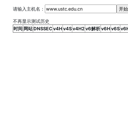
请输入主机名：
不再显示测试历史
时间
网站
DNSSEC
v4H
v4S
v4H2
v6解析
v6H
v6S
v6