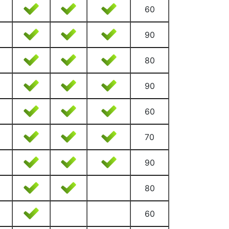
60
90
80
90
60
70
90
80
60