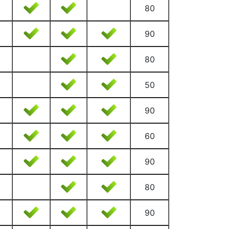
80
90
80
50
90
60
90
80
90