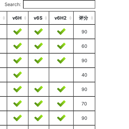
Search:
v6H
v6S
v6H2
评分
90
60
90
40
90
70
90