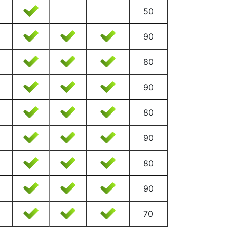
50
90
80
90
80
90
80
90
70