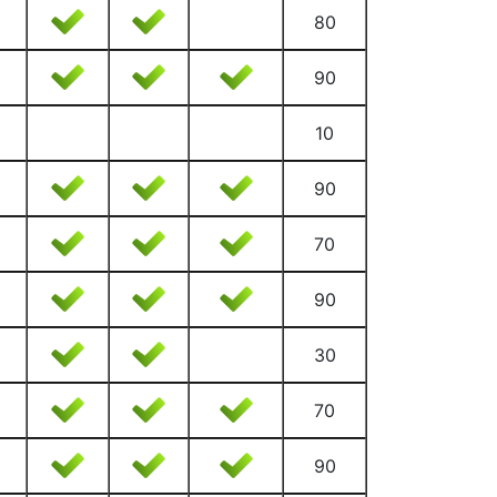
80
90
10
90
70
90
30
70
90