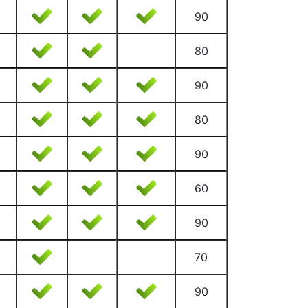
90
80
90
80
90
60
90
70
90