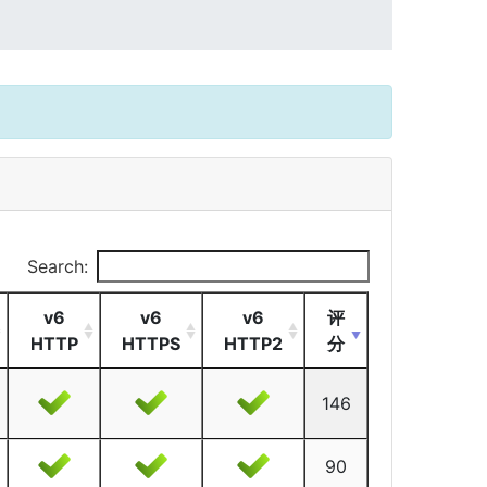
Search:
v6
v6
v6
评
HTTP
HTTPS
HTTP2
分
146
90