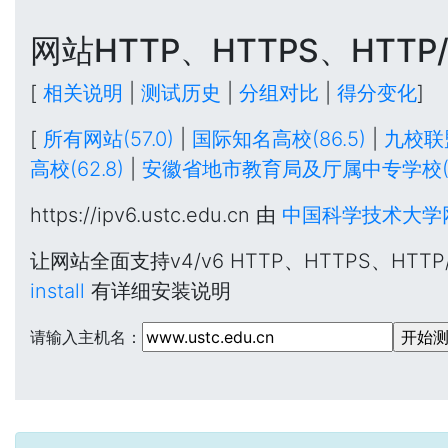
网站HTTP、HTTPS、HTT
[
相关说明
|
测试历史
|
分组对比
|
得分变化
]
[
所有网站(57.0)
|
国际知名高校(86.5)
|
九校联盟
高校(62.8)
|
安徽省地市教育局及厅属中专学校(57
https://ipv6.ustc.edu.cn 由
中国科学技术大学
让网站全面支持v4/v6 HTTP、HTTPS、HT
install
有详细安装说明
请输入主机名：