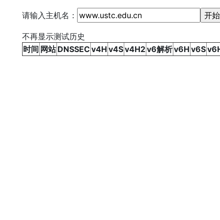
请输入主机名：
不再显示测试历史
时间
网站
DNSSEC
v4H
v4S
v4H2
v6解析
v6H
v6S
v6