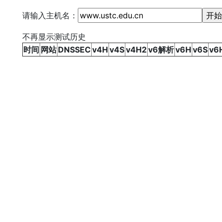
请输入主机名：
不再显示测试历史
时间
网站
DNSSEC
v4H
v4S
v4H2
v6解析
v6H
v6S
v6